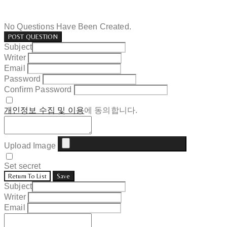
No Questions Have Been Created.
POST QUESTION
Subject
Writer
Email
Password
Confirm Password
개인정보 수집 및 이용
에 동의합니다.
Upload Image
Set secret
Return To List
Save
Subject
Writer
Email