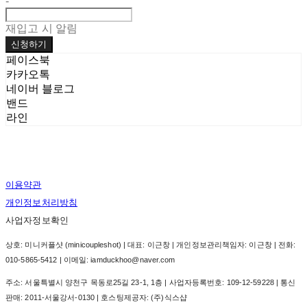
-
재입고 시 알림
신청하기
페이스북
카카오톡
네이버 블로그
밴드
라인
이용약관
개인정보처리방침
사업자정보확인
상호: 미니커플샷 (minicoupleshot) | 대표: 이근창 | 개인정보관리책임자: 이근창 | 전화:
010-5865-5412 | 이메일: iamduckhoo@naver.com
주소: 서울특별시 양천구 목동로25길 23-1, 1층 | 사업자등록번호:
109-12-59228
| 통신
판매:
2011-서울강서-0130
| 호스팅제공자: (주)식스샵