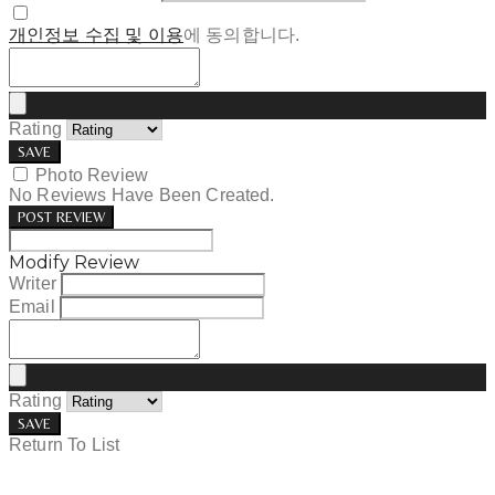
개인정보 수집 및 이용
에 동의합니다.
Rating
SAVE
Photo Review
No Reviews Have Been Created.
POST REVIEW
Modify Review
Writer
Email
Rating
SAVE
Return To List