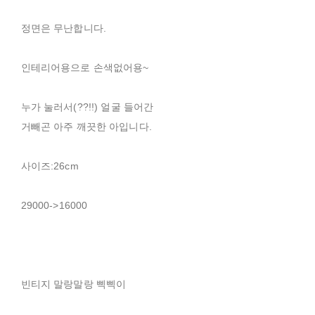
정면은 무난합니다.
인테리어용으로 손색없어용~
누가 눌러서(??!!) 얼굴 들어간
거빼곤 아주 깨끗한 아입니다.
사이즈:26cm
29000->16000
빈티지 말랑말랑 삑삑이