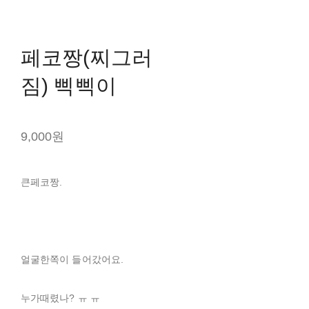
페코짱(찌그러
짐) 삑삑이
9,000원
큰페코짱.
얼굴한쪽이 들어갔어요.
누가때렸나? ㅠ ㅠ