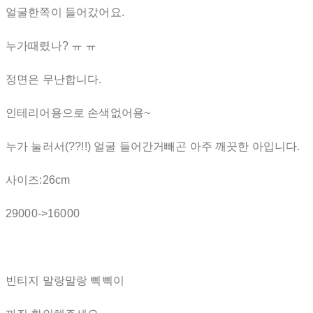
얼굴한쪽이 들어갔어요.
누가때렸나? ㅠ ㅠ
정면은 무난합니다.
인테리어용으로 손색없어용~
누가 눌러서(??!!) 얼굴 들어간거빼곤 아주 깨끗한 아입니다.
사이즈:26cm
29000->16000
빈티지 말랑말랑 삑삑이