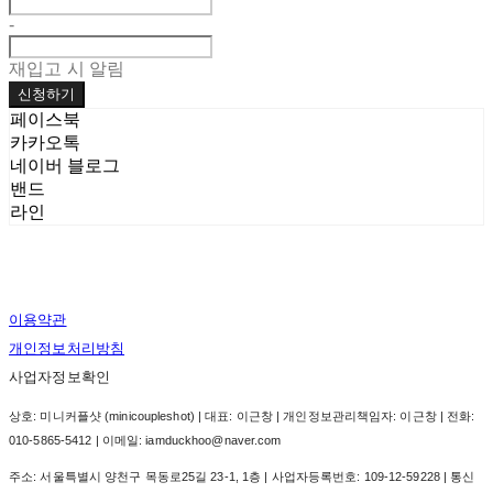
-
재입고 시 알림
신청하기
페이스북
카카오톡
네이버 블로그
밴드
라인
이용약관
개인정보처리방침
사업자정보확인
상호: 미니커플샷 (minicoupleshot) | 대표: 이근창 | 개인정보관리책임자: 이근창 | 전화:
010-5865-5412 | 이메일: iamduckhoo@naver.com
주소: 서울특별시 양천구 목동로25길 23-1, 1층 | 사업자등록번호:
109-12-59228
| 통신