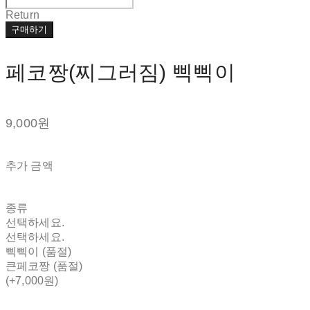
Return
구매하기
페코짱(찌그러짐) 삑삑이
9,000원
추가 금액
종류
선택하세요.
선택하세요.
삑삑이 (품절)
큰페코짱 (품절)
(+7,000원)