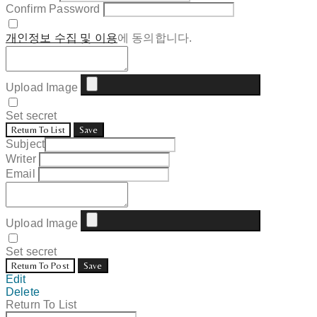
Confirm Password
개인정보 수집 및 이용
에 동의합니다.
Upload Image
Set secret
Return To List
Save
Subject
Writer
Email
Upload Image
Set secret
Return To Post
Save
Edit
Delete
Return To List