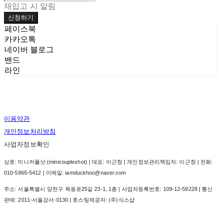
재입고 시 알림
신청하기
페이스북
카카오톡
네이버 블로그
밴드
라인
이용약관
개인정보처리방침
사업자정보확인
상호: 미니커플샷 (minicoupleshot) | 대표: 이근창 | 개인정보관리책임자: 이근창 | 전화:
010-5865-5412 | 이메일: iamduckhoo@naver.com
주소: 서울특별시 양천구 목동로25길 23-1, 1층 | 사업자등록번호:
109-12-59228
| 통신
판매:
2011-서울강서-0130
| 호스팅제공자: (주)식스샵