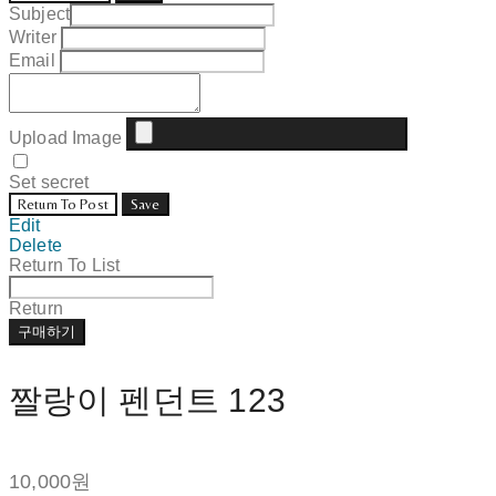
Subject
Writer
Email
Upload Image
Set secret
Return To Post
Save
Edit
Delete
Return To List
Return
구매하기
짤랑이 펜던트 123
10,000원