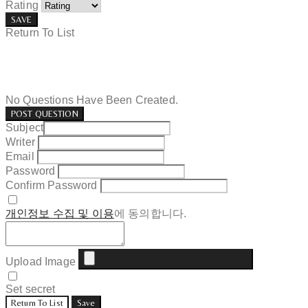
Rating
SAVE
Return To List
No Questions Have Been Created.
POST QUESTION
Subject
Writer
Email
Password
Confirm Password
개인정보 수집 및 이용
에 동의합니다.
Upload Image
Set secret
Return To List
Save