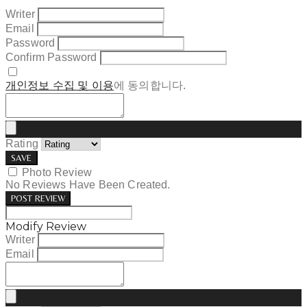
Writer
Email
Password
Confirm Password
개인정보 수집 및 이용
에 동의합니다.
Rating
SAVE
Photo Review
No Reviews Have Been Created.
POST REVIEW
Modify Review
Writer
Email