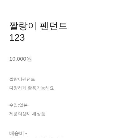
짤랑이 펜던트
123
10,000원
짤랑이펜던트
다양하게 활용가능해요.
수입:일본
제품의상태:새상품
배송비
-