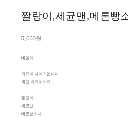
짤랑이,세균맨,메론빵
5,000원
네임텍.
귀요미 사이즈입니다.
개당 가격이에요.
짤랑이
세균맨
메론빵소녀