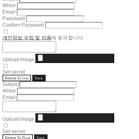
Writer
Email
Password
Confirm Password
개인정보 수집 및 이용
에 동의합니다.
Upload Image
Set secret
Return To List
Save
Subject
Writer
Email
Upload Image
Set secret
Return To Post
Save