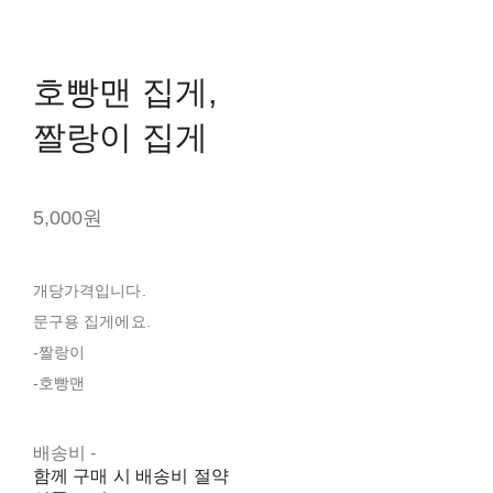
호빵맨 집게,
짤랑이 집게
5,000원
개당가격입니다.
문구용 집게에요.
-짤랑이
-호빵맨
배송비
-
함께 구매 시 배송비 절약