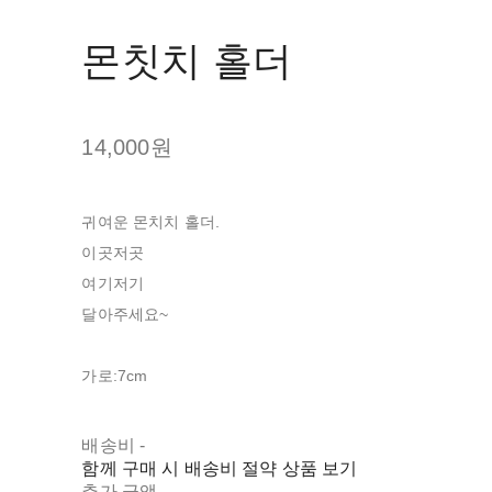
몬칫치 홀더
14,000원
귀여운 몬치치 홀더.
이곳저곳
여기저기
달아주세요~
가로:7cm
배송비
-
함께 구매 시 배송비 절약 상품 보기
추가 금액