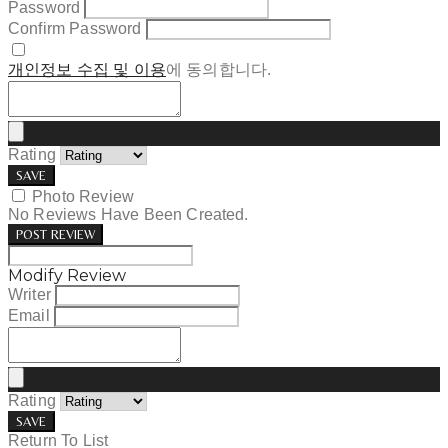
Password
Confirm Password
개인정보 수집 및 이용
에 동의합니다.
Rating
SAVE
Photo Review
No Reviews Have Been Created.
POST REVIEW
Modify Review
Writer
Email
Rating
SAVE
Return To List