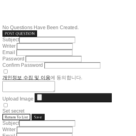
No Questions Have Been Created.
POST QUESTION
Subject
Writer
Email
Password
Confirm Password
개인정보 수집 및 이용
에 동의합니다.
Upload Image
Set secret
Return To List
Save
Subject
Writer
Email