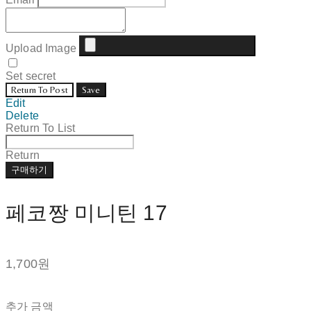
Upload Image
Set secret
Return To Post
Save
Edit
Delete
Return To List
Return
구매하기
페코짱 미니틴 17
1,700원
추가 금액