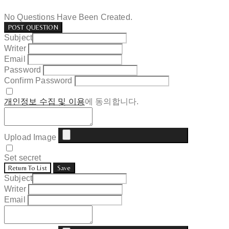
No Questions Have Been Created.
POST QUESTION
Subject
Writer
Email
Password
Confirm Password
개인정보 수집 및 이용
에 동의합니다.
Upload Image
Set secret
Return To List
Save
Subject
Writer
Email