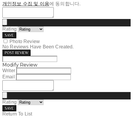
개인정보 수집 및 이용
에 동의합니다.
Rating
SAVE
Photo Review
No Reviews Have Been Created.
POST REVIEW
Modify Review
Writer
Email
Rating
SAVE
Return To List