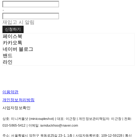
-
재입고 시 알림
신청하기
페이스북
카카오톡
네이버 블로그
밴드
라인
이용약관
개인정보처리방침
사업자정보확인
상호: 미니커플샷 (minicoupleshot) | 대표: 이근창 | 개인정보관리책임자: 이근창 | 전화:
010-5865-5412 | 이메일: iamduckhoo@naver.com
주소: 서울특별시 양천구 목동로25길 23-1, 1층 | 사업자등록번호:
109-12-59228
| 통신