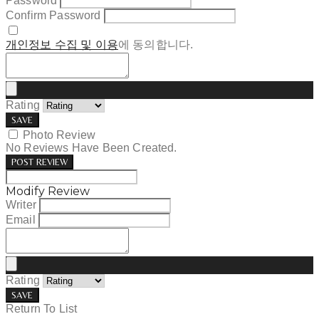
Password
Confirm Password
개인정보 수집 및 이용
에 동의합니다.
Rating
SAVE
Photo Review
No Reviews Have Been Created.
POST REVIEW
Modify Review
Writer
Email
Rating
SAVE
Return To List