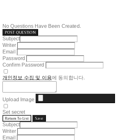
No Questions Have Been Created.
POST QUESTION
Subject
Writer
Email
Password
Confirm Password
개인정보 수집 및 이용
에 동의합니다.
Upload Image
Set secret
Return To List
Save
Subject
Writer
Email