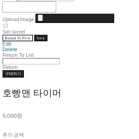
Upload Image
Set secret
Return To Post
Save
Edit
Delete
Return To List
Return
구매하기
호빵맨 타이머
5,000원
추가 금액