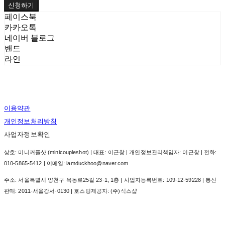
신청하기
페이스북
카카오톡
네이버 블로그
밴드
라인
이용약관
개인정보처리방침
사업자정보확인
상호: 미니커플샷 (minicoupleshot) | 대표: 이근창 | 개인정보관리책임자: 이근창 | 전화:
010-5865-5412 | 이메일: iamduckhoo@naver.com
주소: 서울특별시 양천구 목동로25길 23-1, 1층 | 사업자등록번호:
109-12-59228
| 통신
판매:
2011-서울강서-0130
| 호스팅제공자: (주)식스샵