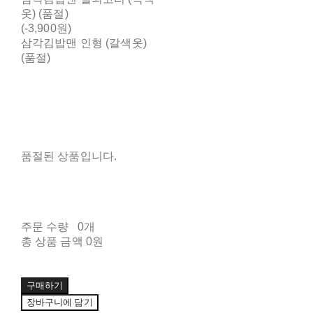
옷) (품절)
(-3,900원)
삼각김밥맨 인형 (갈색옷)
(품절)
품절된 상품입니다.
주문 수량
0개
총 상품 금액
0원
구매하기
장바구니에 담기