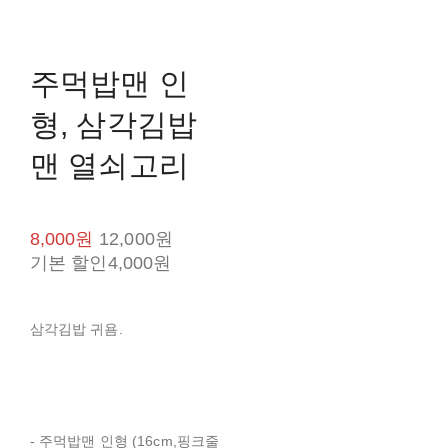
주먹밥맨 인
형, 삼각김밥
맨 열쇠고리
8,000원
12,000원
기본 할인
4,000원
삼각김밥 귀욤.
- 주먹밥맨 인형 (16cm,핑크줄