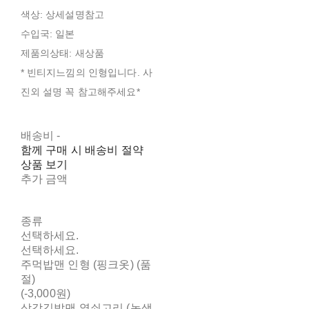
색상: 상세설명참고
수입국: 일본
제품의상태: 새상품
* 빈티지느낌의 인형입니다. 사
진외 설명 꼭 참고해주세요*
배송비
-
함께 구매 시 배송비 절약
상품 보기
추가 금액
종류
선택하세요.
선택하세요.
주먹밥맨 인형 (핑크옷) (품
절)
(-3,000원)
삼각김밥맨 열쇠고리 (녹색