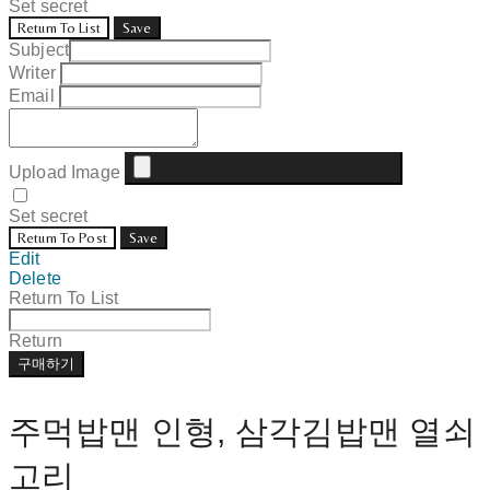
Set secret
Return To List
Save
Subject
Writer
Email
Upload Image
Set secret
Return To Post
Save
Edit
Delete
Return To List
Return
구매하기
주먹밥맨 인형, 삼각김밥맨 열쇠
고리