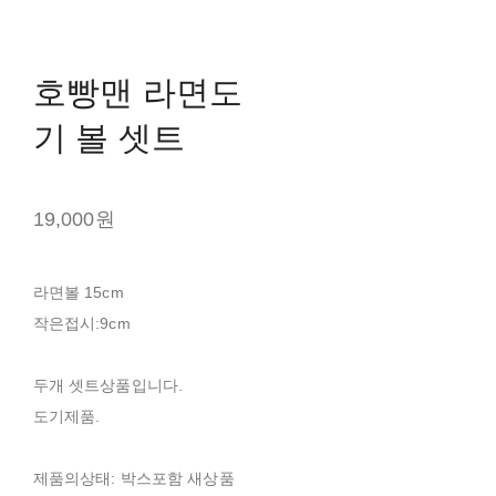
호빵맨 라면도
기 볼 셋트
19,000원
라면볼 15cm
작은접시:9cm
두개 셋트상품입니다.
도기제품.
제품의상태: 박스포함 새상품