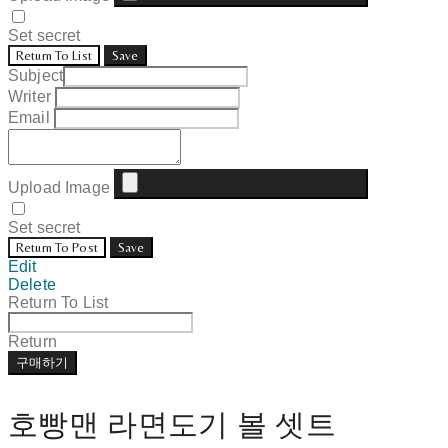
Set secret
Return To List
Save
Subject
Writer
Email
Upload Image
Set secret
Return To Post
Save
Edit
Delete
Return To List
Return
구매하기
호빵맨 라면도기 볼 셋트