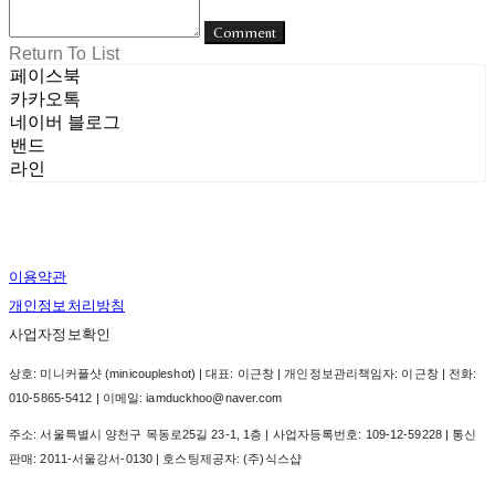
Comment
Return To List
페이스북
카카오톡
네이버 블로그
밴드
라인
이용약관
개인정보처리방침
사업자정보확인
상호: 미니커플샷 (minicoupleshot) | 대표: 이근창 | 개인정보관리책임자: 이근창 | 전화:
010-5865-5412 | 이메일: iamduckhoo@naver.com
주소: 서울특별시 양천구 목동로25길 23-1, 1층 | 사업자등록번호:
109-12-59228
| 통신
판매:
2011-서울강서-0130
| 호스팅제공자: (주)식스샵