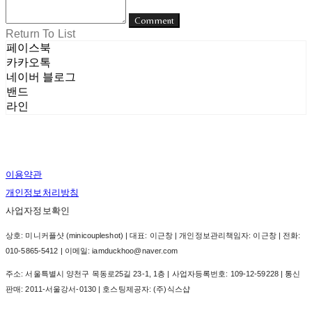
Comment
Return To List
페이스북
카카오톡
네이버 블로그
밴드
라인
이용약관
개인정보처리방침
사업자정보확인
상호: 미니커플샷 (minicoupleshot) | 대표: 이근창 | 개인정보관리책임자: 이근창 | 전화:
010-5865-5412 | 이메일: iamduckhoo@naver.com
주소: 서울특별시 양천구 목동로25길 23-1, 1층 | 사업자등록번호:
109-12-59228
| 통신
판매:
2011-서울강서-0130
| 호스팅제공자: (주)식스샵