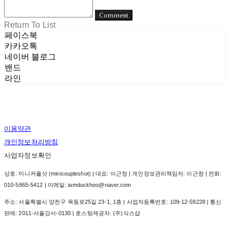
Comment
Return To List
페이스북
카카오톡
네이버 블로그
밴드
라인
이용약관
개인정보처리방침
사업자정보확인
상호: 미니커플샷 (minicoupleshot) | 대표: 이근창 | 개인정보관리책임자: 이근창 | 전화:
010-5865-5412 | 이메일: iamduckhoo@naver.com
주소: 서울특별시 양천구 목동로25길 23-1, 1층 | 사업자등록번호:
109-12-59228
| 통신
판매:
2011-서울강서-0130
| 호스팅제공자: (주)식스샵