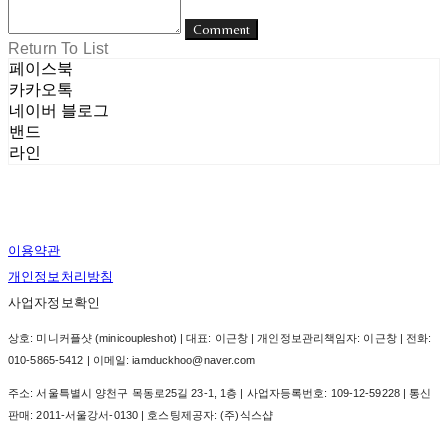
Comment
Return To List
페이스북
카카오톡
네이버 블로그
밴드
라인
이용약관
개인정보처리방침
사업자정보확인
상호: 미니커플샷 (minicoupleshot) | 대표: 이근창 | 개인정보관리책임자: 이근창 | 전화:
010-5865-5412 | 이메일: iamduckhoo@naver.com
주소: 서울특별시 양천구 목동로25길 23-1, 1층 | 사업자등록번호:
109-12-59228
| 통신
판매:
2011-서울강서-0130
| 호스팅제공자: (주)식스샵