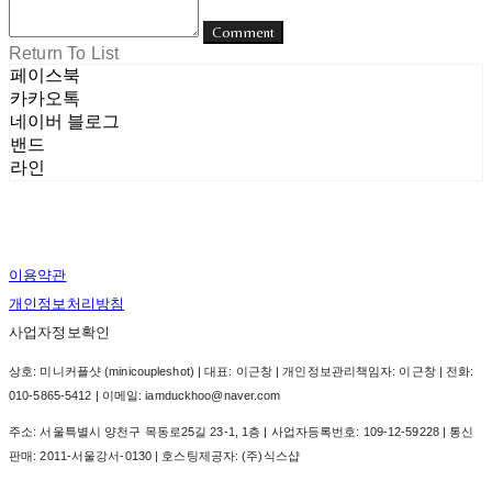
Comment
Return To List
페이스북
카카오톡
네이버 블로그
밴드
라인
이용약관
개인정보처리방침
사업자정보확인
상호: 미니커플샷 (minicoupleshot) | 대표: 이근창 | 개인정보관리책임자: 이근창 | 전화:
010-5865-5412 | 이메일: iamduckhoo@naver.com
주소: 서울특별시 양천구 목동로25길 23-1, 1층 | 사업자등록번호:
109-12-59228
| 통신
판매:
2011-서울강서-0130
| 호스팅제공자: (주)식스샵