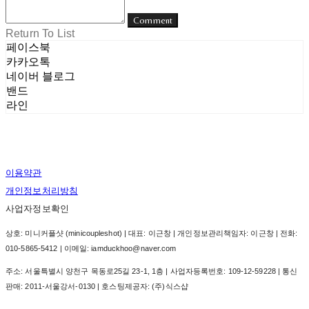
Comment
Return To List
페이스북
카카오톡
네이버 블로그
밴드
라인
이용약관
개인정보처리방침
사업자정보확인
상호: 미니커플샷 (minicoupleshot) | 대표: 이근창 | 개인정보관리책임자: 이근창 | 전화:
010-5865-5412 | 이메일: iamduckhoo@naver.com
주소: 서울특별시 양천구 목동로25길 23-1, 1층 | 사업자등록번호:
109-12-59228
| 통신
판매:
2011-서울강서-0130
| 호스팅제공자: (주)식스샵