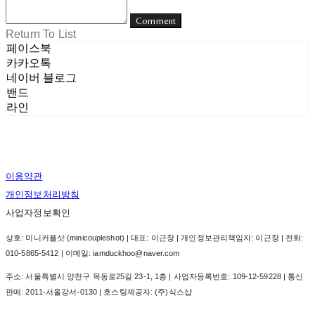
Comment
Return To List
페이스북
카카오톡
네이버 블로그
밴드
라인
이용약관
개인정보처리방침
사업자정보확인
상호: 미니커플샷 (minicoupleshot) | 대표: 이근창 | 개인정보관리책임자: 이근창 | 전화:
010-5865-5412 | 이메일: iamduckhoo@naver.com
주소: 서울특별시 양천구 목동로25길 23-1, 1층 | 사업자등록번호:
109-12-59228
| 통신
판매:
2011-서울강서-0130
| 호스팅제공자: (주)식스샵