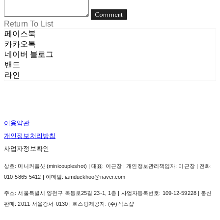
Comment
Return To List
페이스북
카카오톡
네이버 블로그
밴드
라인
이용약관
개인정보처리방침
사업자정보확인
상호: 미니커플샷 (minicoupleshot) | 대표: 이근창 | 개인정보관리책임자: 이근창 | 전화:
010-5865-5412 | 이메일: iamduckhoo@naver.com
주소: 서울특별시 양천구 목동로25길 23-1, 1층 | 사업자등록번호:
109-12-59228
| 통신
판매:
2011-서울강서-0130
| 호스팅제공자: (주)식스샵