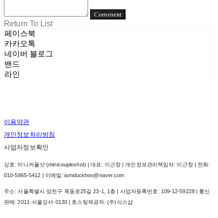
Comment
Return To List
페이스북
카카오톡
네이버 블로그
밴드
라인
이용약관
개인정보처리방침
사업자정보확인
상호: 미니커플샷 (minicoupleshot) | 대표: 이근창 | 개인정보관리책임자: 이근창 | 전화:
010-5865-5412 | 이메일: iamduckhoo@naver.com
주소: 서울특별시 양천구 목동로25길 23-1, 1층 | 사업자등록번호:
109-12-59228
| 통신
판매:
2011-서울강서-0130
| 호스팅제공자: (주)식스샵