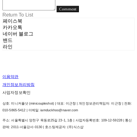
Comment
Return To List
페이스북
카카오톡
네이버 블로그
밴드
라인
이용약관
개인정보처리방침
사업자정보확인
상호: 미니커플샷 (minicoupleshot) | 대표: 이근창 | 개인정보관리책임자: 이근창 | 전화:
010-5865-5412 | 이메일: iamduckhoo@naver.com
주소: 서울특별시 양천구 목동로25길 23-1, 1층 | 사업자등록번호:
109-12-59228
| 통신
판매:
2011-서울강서-0130
| 호스팅제공자: (주)식스샵