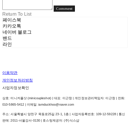
Comment
Return To List
페이스북
카카오톡
네이버 블로그
밴드
라인
이용약관
개인정보처리방침
사업자정보확인
상호: 미니커플샷 (minicoupleshot) | 대표: 이근창 | 개인정보관리책임자: 이근창 | 전화:
010-5865-5412 | 이메일: iamduckhoo@naver.com
주소: 서울특별시 양천구 목동로25길 23-1, 1층 | 사업자등록번호:
109-12-59228
| 통신
판매:
2011-서울강서-0130
| 호스팅제공자: (주)식스샵