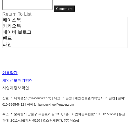
Comment
Return To List
페이스북
카카오톡
네이버 블로그
밴드
라인
이용약관
개인정보처리방침
사업자정보확인
상호: 미니커플샷 (minicoupleshot) | 대표: 이근창 | 개인정보관리책임자: 이근창 | 전화:
010-5865-5412 | 이메일: iamduckhoo@naver.com
주소: 서울특별시 양천구 목동로25길 23-1, 1층 | 사업자등록번호:
109-12-59228
| 통신
판매:
2011-서울강서-0130
| 호스팅제공자: (주)식스샵